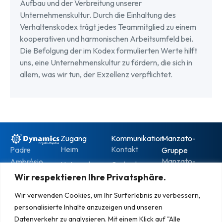
Aufbau und der Verbreitung unserer
Unternehmenskultur. Durch die Einhaltung des
Verhaltenskodex trägt jedes Teammitglied zu einem
kooperativen und harmonischen Arbeitsumfeld bei.
Die Befolgung der im Kodex formulierten Werte hilft
uns, eine Unternehmenskultur zu fördern, die sich in
allem, was wir tun, der Exzellenz verpflichtet.
Zugang
Kommunikation
Manzato-
Heim
Kontakt
Padre
Gruppe
Manzato-
Ambrósio
Unternehmen
Ombudsmann
Schrauben
Pieratelli
Wir respektieren Ihre Privatsphäre.
Produkte
Arbeiten Sie
Straße, 454 –
Brasilianisches
mit uns
Kataloge
Wir verwenden Cookies, um Ihr Surferlebnis zu verbessern,
Kayser
System
zusammen
personalisierte Inhalte anzuzeigen und unseren
Postleitzahl:
Nachricht
Dynamische
Datenschutzrichtlinie
Datenverkehr zu analysieren. Mit einem Klick auf "Alle
95098-380 –